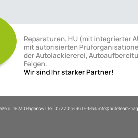
!
Reparaturen, HU (mit integrierter
mit autorisierten Prüforganisatione
der Autolackiererei, Autoaufbereit
Felgen.
Wir sind Ihr starker Partner!
ße 6 | 19230 Hagenow | Tel.
0172 3013496
| E-Mail:
info@autoteam-hag