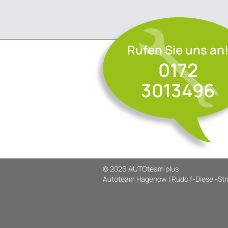
Rufen Sie uns an
0172
3013496
© 2026 AUTOteam plus
Autoteam Hagenow | Rudolf-Diesel-Stra