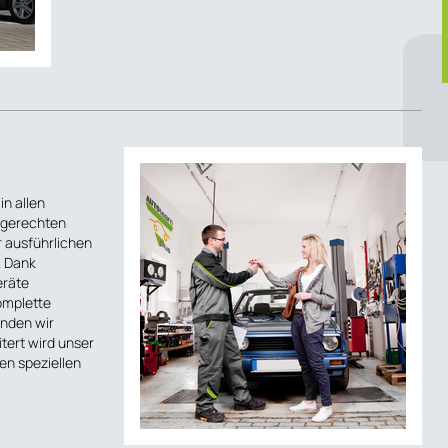
n allen
hgerechten
r ausführlichen
. Dank
eräte
omplette
nden wir
itert wird unser
n speziellen